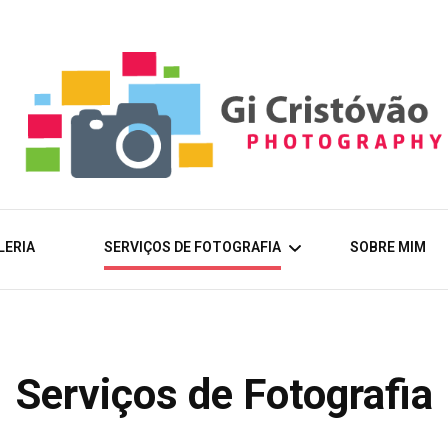
Fotografia de Arquitectura, paisagem natural, u
Gi Cr
LERIA
SERVIÇOS DE FOTOGRAFIA
SOBRE MIM
Photo
Fotografia de Arquitectura
Serviços de Fotografia
Fotografia de Paisagem